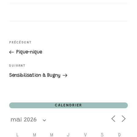
NAVIGATION
Article
PRÉCÉDENT
précédent
Pique-nique
DE
Article
SUIVANT
L’ARTICLE
suivant
Sensibilisation à Bugny
CALENDRIER
L
M
M
J
V
S
D