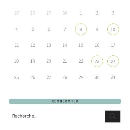
27
28
29
30
1
2
3
4
5
6
7
9
8
10
11
12
13
14
15
16
17
18
19
20
21
22
23
24
25
26
27
28
29
30
31
RECHERCHER
Recherche
Recher
pour
: