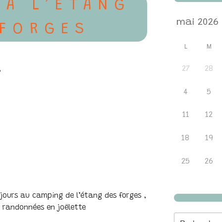
 À L’ÉTANG
 FORGES
L
M
27
28
3
4
5
11
12
18
19
25
26
jours au camping de l’étang des forges ,
, randonnées en joëlette
Recherche