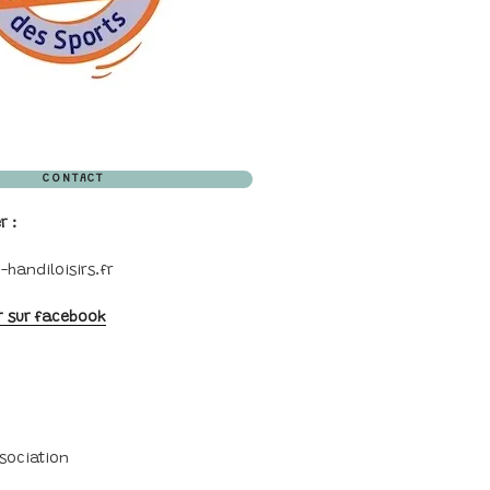
CONTACT
r :
handiloisirs.fr
r sur facebook
sociation