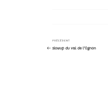
NAVIGAT
Article
PRÉCÉDENT
précédent
slowup du val de l’Ognon
DE
L’ARTICL