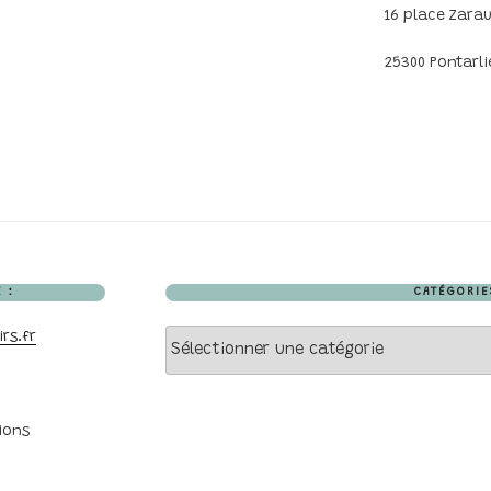
16 place Zara
25300 Pontarli
 :
CATÉGORIE
Catégories
rs.fr
ions