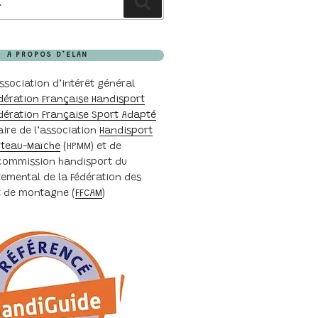
Recherche
A PROPOS D’ELAN
ssociation d’intérêt général
dération Française Handisport
dération Française Sport Adapté
aire de l’association
Handisport
rteau-Maîche
(HPMM) et de
 commission handisport du
emental de la Fédération des
et de montagne (
FFCAM
)