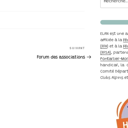
pour
:
ELAN est une a
affiliée à la
Fé
ION
(FFH
) et à la
Fé
SUIVANT
Article
(FFSA)
, parten
suivant
Forum des associations
Pontarlier-Mo
handicaf, la
Comité Départ
E
Clubs Alpins 