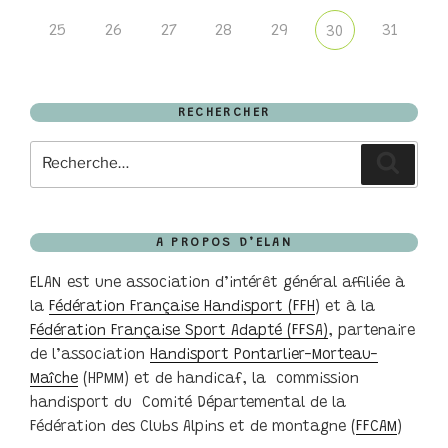
25
26
27
28
29
31
30
RECHERCHER
Recherche
Recher
pour
:
A PROPOS D’ELAN
ELAN est une association d’intérêt général affiliée à
la
Fédération Française Handisport (FFH
) et à la
Fédération Française Sport Adapté (FFSA)
, partenaire
de l’association
Handisport Pontarlier-Morteau-
Maîche
(HPMM) et de handicaf, la commission
handisport du Comité Départemental de la
Fédération des Clubs Alpins et de montagne (
FFCAM
)