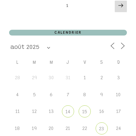
Page
PAGINATION
Page
1
suiv
DES
CALENDRIER
PUBLICATIONS
L
M
M
J
V
S
D
28
29
30
31
1
2
3
4
5
6
7
8
9
10
11
12
13
16
17
14
15
18
19
20
21
22
24
23