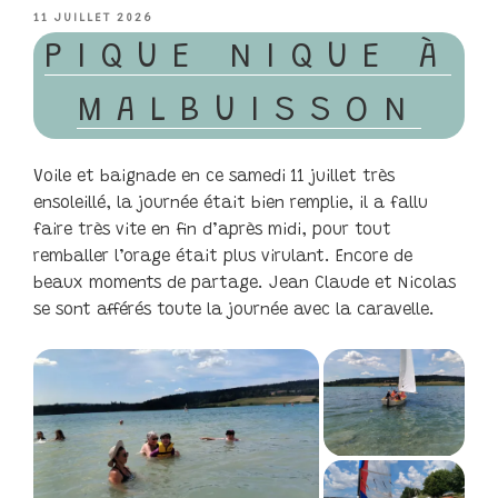
PUBLIÉ
11 JUILLET 2026
LE
PIQUE NIQUE À
MALBUISSON
Voile et baignade en ce samedi 11 juillet très
ensoleillé, la journée était bien remplie, il a fallu
faire très vite en fin d’après midi, pour tout
remballer l’orage était plus virulant. Encore de
beaux moments de partage. Jean Claude et Nicolas
se sont afférés toute la journée avec la caravelle.