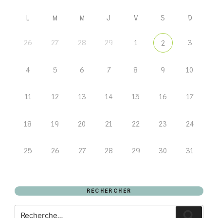
L
M
M
J
V
S
D
26
27
28
29
1
3
2
4
5
6
7
8
9
10
11
12
13
14
15
16
17
18
19
20
21
22
23
24
25
26
27
28
29
30
31
RECHERCHER
Recherche
Recher