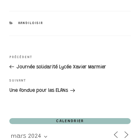
CATÉGORIES
HANDILOISIR
NAVIGATION
Article
PRÉCÉDENT
précédent
Journée solidarité Lycée Xavier Marmier
DE
Article
SUIVANT
L’ARTICLE
suivant
Une fondue pour les ELANs
CALENDRIER