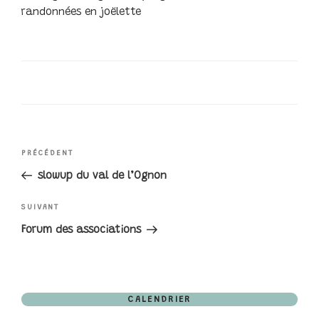
randonnées en joëlette
NAVIGATION
Article
PRÉCÉDENT
précédent
slowup du val de l’Ognon
DE
Article
SUIVANT
L’ARTICLE
suivant
Forum des associations
CALENDRIER