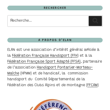
RECHERCHER
Recherche
Recher
pour
:
A PROPOS D’ELAN
ELAN est une association d’intérêt général affiliée à
la
Fédération Française Handisport (FFH
) et à la
Fédération Française Sport Adapté (FFSA)
, partenaire
de l’association
Handisport Pontarlier-Morteau-
Maîche
(HPMM) et de handicaf, la commission
handisport du Comité Départemental de la
Fédération des Clubs Alpins et de montagne (
FFCAM
)